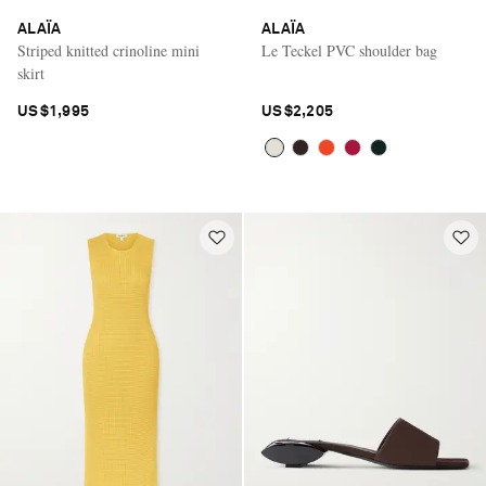
ALAÏA
ALAÏA
Striped knitted crinoline mini
Le Teckel PVC shoulder bag
skirt
US$1,995
US$2,205