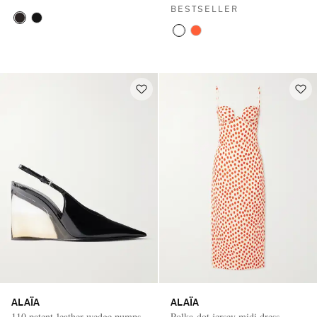
BESTSELLER
ALAÏA
ALAÏA
110 patent-leather wedge pumps
Polka-dot jersey midi dress